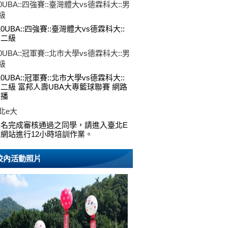
10UBA::四強賽::臺灣體大vs德霖科大::男
級
10UBA::四強賽::臺灣體大vs德霖科大::
男二級
10UBA::冠軍賽::北市大學vs德霖科大::男
級
10UBA::冠軍賽::北市大學vs德霖科大::
二級 富邦人壽UBA大專籃球聯賽 網路
直播
北e大
報名完成審核通過之同學，請進入臺北E
網站進行12小時培訓作業。
校內活動照片