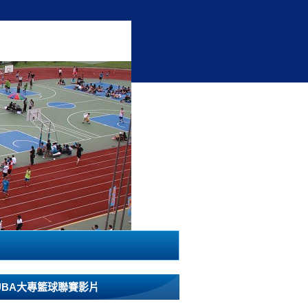
UBA大專籃球聯賽影片