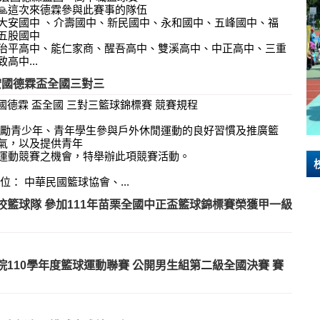
🙏這次來德霖參與此賽事的隊伍
大安國中 、介壽國中、新民國中、永和國中、五峰國中、福
五股國中
治平高中、能仁家商、醒吾高中、雙溪高中、中正高中、三重
高中...
 宏國德霖盃全國三對三
3 宏國德霖 盃全國 三對三籃球錦標賽 競賽規程
鼓勵青少年、青年學生參與戶外休閒運動的良好習慣及推廣籃
氣，以及提供青年
運動競賽之機會，特舉辦此項競賽活動。
位： 中華民國籃球協會、...
校籃球隊 參加111年苗栗全國中正盃籃球錦標賽榮獲甲一級
院110學年度籃球運動聯賽 公開男生組第二級全國決賽 賽