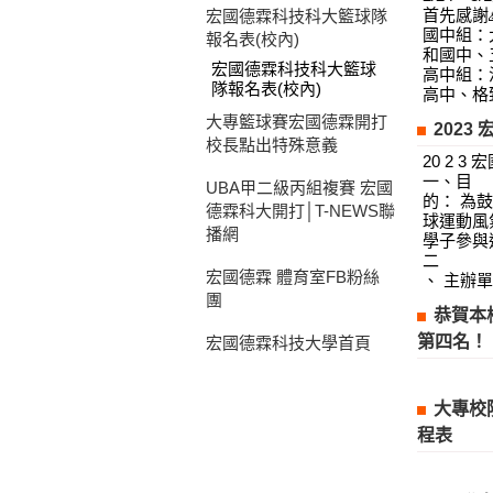
首先感謝
宏國德霖科技科大籃球隊
國中組：
報名表(校內)
和國中、
宏國德霖科技科大籃球
高中組：
隊報名表(校內)
高中、格致
大專籃球賽宏國德霖開打
2023
校長點出特殊意義
20 2 
一、目
UBA甲二級丙組複賽 宏國
的： 為
德霖科大開打│T-NEWS聯
球運動風
播網
學子參與
二
宏國德霖 體育室FB粉絲
、 主辦單
團
恭賀本
第四名！
宏國德霖科技大學首頁
大專校
程表