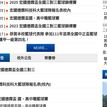
1
2025 宏國德霖盃全國三對三籃球錦標賽
24 ]
二
宏國德霖科技科大籃球隊報名表校內
03 ]
1
宏國德霖盃國、高中職籃球賽
20 ]
1
2023 宏國德霖盃全國三對三籃球錦標賽
15 ]
二
恭賀本校籃球代表隊 參加111年苗栗全國中正盃籃球
17 ]
1
獲甲一級第四名！
男
MORE...
臺
公告
校外公告
榮譽榜
大
 宏國德霖盃全國三對三
霖科技科大籃球隊報名表(校內)
年宏國德霖盃 國、高中職籃球賽
3/1宏國德霖盃國、高中職籃球賽